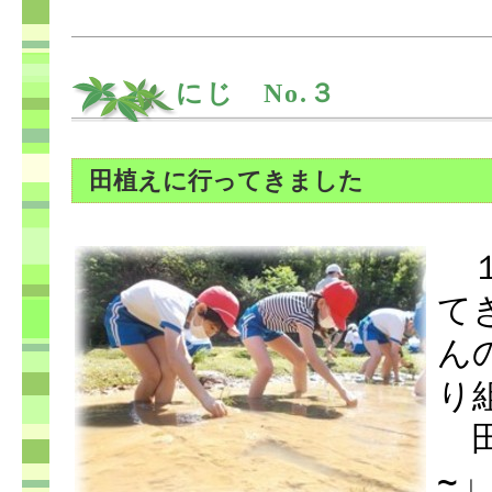
にじ No.３
田植えに行ってきました
１
て
ん
り
田
~