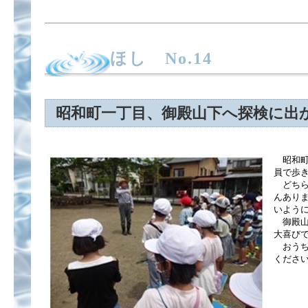
ほし No.14
昭和町一丁目、御殿山下へ探検に出
昭和町
員で歩
どちら
んあり
いよう
御殿山
大喜び
おうち
くださ