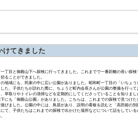
かけてきました
一丁目と御殿山下へ探検に行ってきました。これまでで一番距離の長い探検
き切ることができました。
の地域にも、民家の中に広い公園がありました。昭和町一丁目の「いちょう
ました。子供たちが訪れた際に、ちょうど町内会長さんが公園の整備を行って
に、草取りやトイレの清掃などを定期的にしてくださっていることを知りまし
下にも「御殿山公園」がありました。こちらは、これまでの探検で見つけた
で遊びました。公園の中には、鳥居があり、説明の看板を読むと「高田姫の別
にて、子供たちはこれまでの探検で出かけた場所などについて話をしている
い。