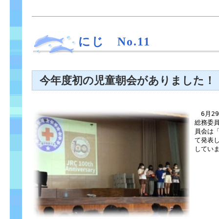
にじ No.11
今年度初の児童朝会がありました！
6月2
総務委
員会は「
て発表
してい