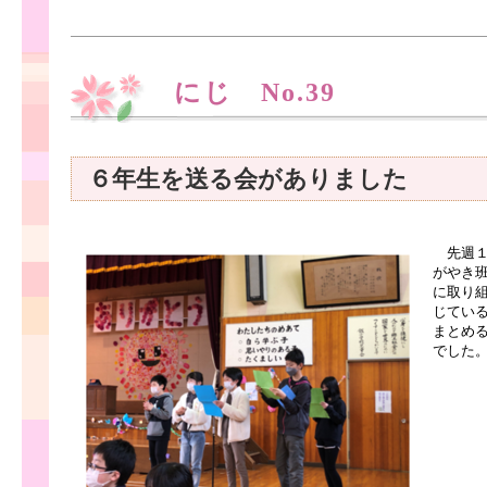
にじ No.39
６年生を送る会がありました
先週１
がやき
に取り
じてい
まとめ
でした