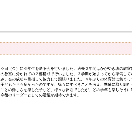
０日（金）に６年生を送る会を行いました。過去２年間はかがやき班の教室
班の教室に分かれての２部構成で行いました。３学期が始まってから準備して
組み、会の成功を目指して協力して頑張りました。４年ぶりの体育館に集まっ
る子どもたちも多かったのですが、徐々にすべきことを考え、準備に取り組む
ることの難しさを感じた子など、様々な反応でしたが、どの学年も楽しそうに
。今後のリーダーとしての活躍が期待できます。